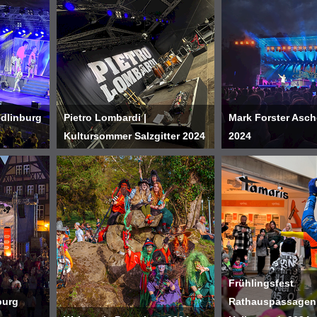
edlinburg
Pietro Lombardi |
Mark Forster Asch
Kultursommer Salzgitter 2024
2024
Frühlingsfest
burg
Rathauspassagen