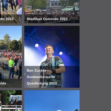
cht 2023
Stadtfest Osterode 2023
Ben Zucker -
Sommerkonzerte
elde
Quedlinburg 2022