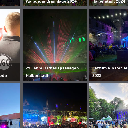
Walpurgis Braunlage 2024
Halberstadt 2024
25 Jahre Rathauspassagen
Jazz im Kloster J
rode
Halberstadt
2023