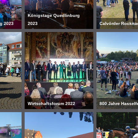
Königstage Quedlinburg
rg 2023
2023
Calvörder Rockna
Wirtschaftsforum 2022
800 Jahre Hasself