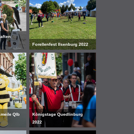
aften
Forellenfest Ilsenburg 2022
smeile Qlb
Königstage Quedlinburg
2022