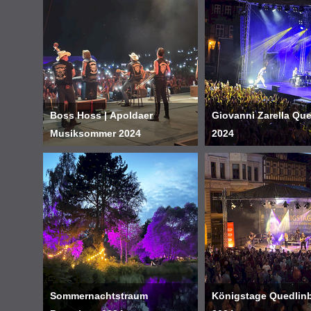
Boss Hoss | Apoldaer
Giovanni Zarella Qu
Musiksommer 2024
2024
Sommernachtstraum
Königstage Quedlin