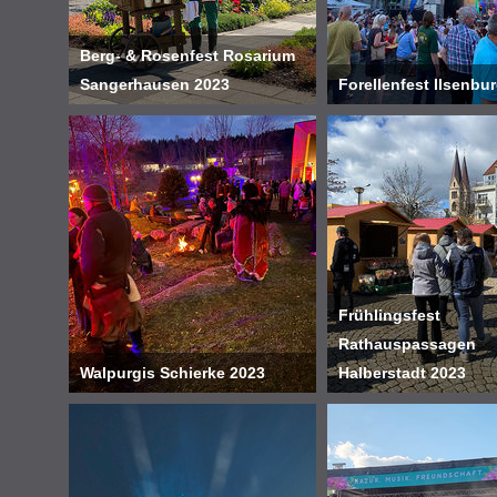
Berg- & Rosenfest Rosarium
Sangerhausen 2023
Forellenfest Ilsenbu
Frühlingsfest
Rathauspassagen
Walpurgis Schierke 2023
Halberstadt 2023